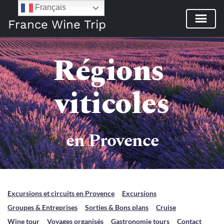
Français
France Wine Trip
Régions 
viticoles
en Provence
Excursions et circuits en Provence
Excursions
Groupes & Entreprises
Sorties & Bons plans
Cruise
Wine tour
Voyages organisés
Gastronomie tours
Contact