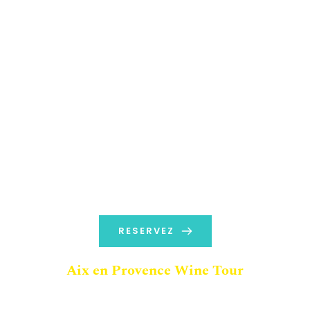
RESERVEZ
Aix en Provence Wine Tour
A partir de 180 euros TTC / Pers