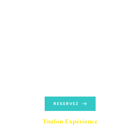
RESERVEZ
Toulon Expérience
A partir de 90 euros TTC / Pers 
( Min 2 pers )