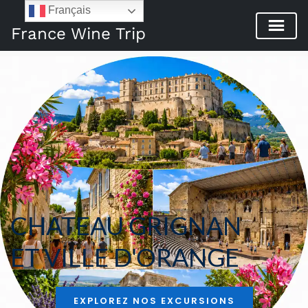
Français
France Wine Trip
CHATEAU GRIGNAN
ET VILLE D'ORANGE 
EXPLOREZ NOS EXCURSIONS