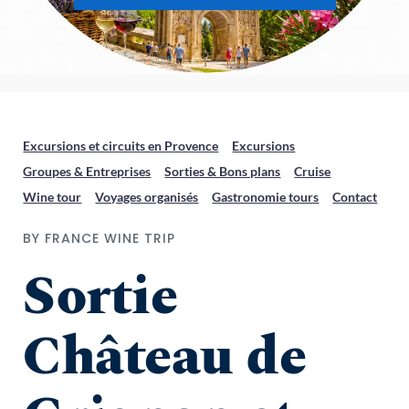
Excursions et circuits en Provence
Excursions
Groupes & Entreprises
Sorties & Bons plans
Cruise
Wine tour
Voyages organisés
Gastronomie tours
Contact
BY FRANCE WINE TRIP
Sortie 
Château de 