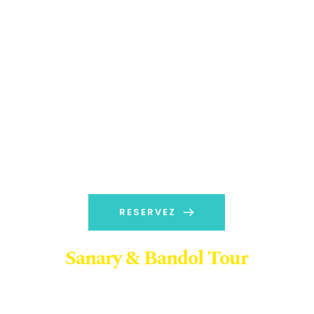
RESERVEZ
Sanary & Bandol Tour
à partir de 90 euros TTC / Pers 
(Min 2 pers)
 
Prise en charge depuis les Ports de 