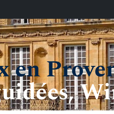
x en Prove
guidées, W