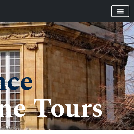
nce
ine Tours