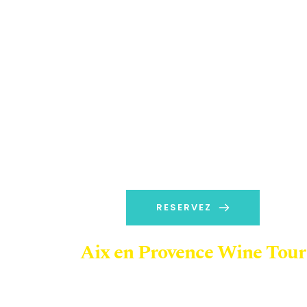
RESERVEZ
Aix en Provence Wine Tour
A partir de 180 euros TTC / Pers
(Min 2 pers)
Prise en charge depuis les Ports de