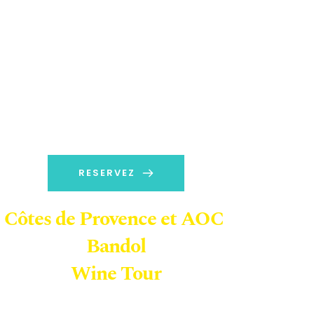
RESERVEZ
Côtes de Provence et AOC 
Bandol
Wine Tour
A partir de 150 euros TTC / Pers
(Min 2 pers)