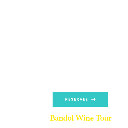
RESERVEZ
Bandol Wine Tour
A partir de 70 euros TTC / Pers 