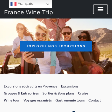
Français
France Wine Trip
EXPLOREZ NOS EXCURSIONS
Excursions et circuits en Provence
Excursions
Groupes & Entreprises
Sorties & Bons plans
Cruise
Wine tour
Voyages organisés
Gastronomie tours
Contact