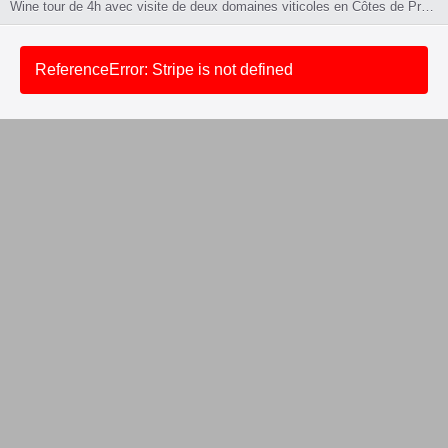
Wine tour de 4h avec visite de deux domaines viticoles en Côtes de Provence et AOC Bandol, incluant dégustations de vins dans une ambiance conviviale.
ReferenceError: Stripe is not defined