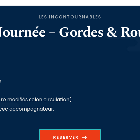
LES INCONTOURNABLES
ournée – Gordes & Rou
n
re modifiés selon circulation)
 avec accompagnateur.
RESERVER