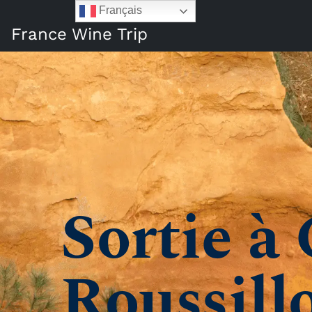
Français
France Wine Trip
Sortie à 
Roussill