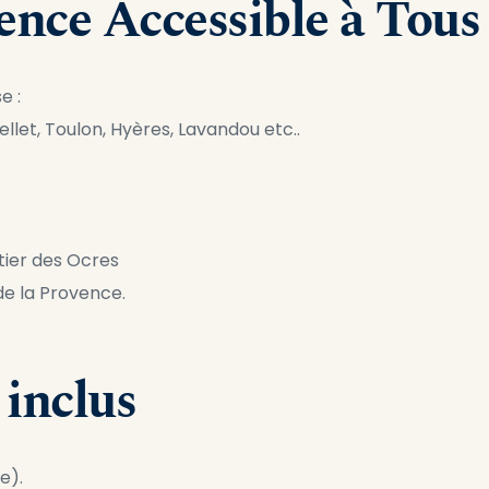
nce Accessible à Tous
e :
llet, Toulon, Hyères, Lavandou etc..
ntier des Ocres
e la Provence.
 inclus
e).