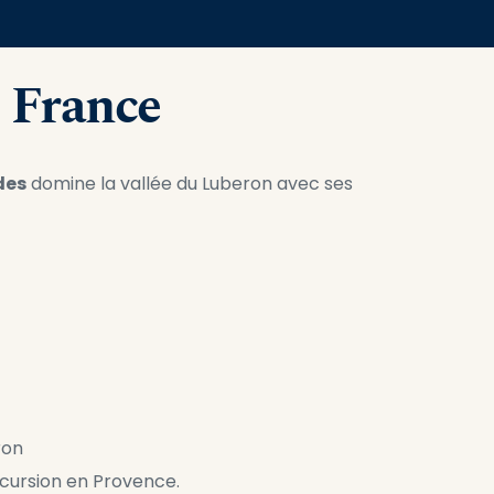
e France
des
 domine la vallée du Luberon avec ses 
ron
cursion en Provence.