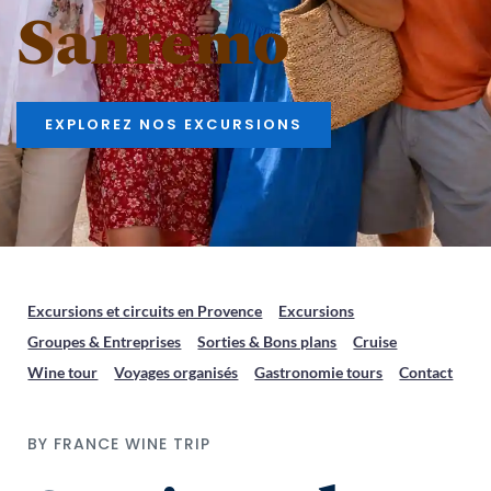
Sanremo
EXPLOREZ NOS EXCURSIONS
Excursions et circuits en Provence
Excursions
Groupes & Entreprises
Sorties & Bons plans
Cruise
Wine tour
Voyages organisés
Gastronomie tours
Contact
BY FRANCE WINE TRIP