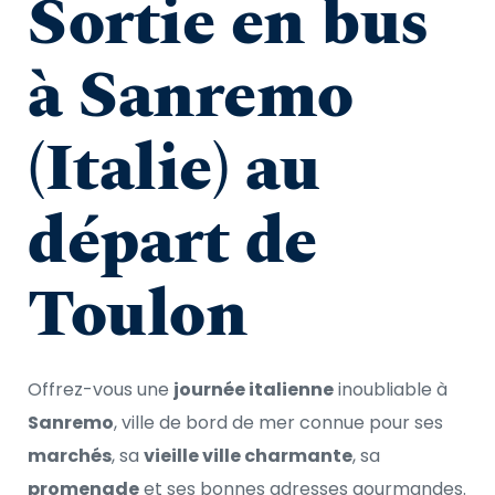
Sortie en bus 
à Sanremo 
(Italie) au 
départ de 
Toulon
Offrez-vous une 
journée italienne
 inoubliable à 
Sanremo
, ville de bord de mer connue pour ses 
marchés
, sa 
vieille ville charmante
, sa 
promenade
 et ses bonnes adresses gourmandes. 