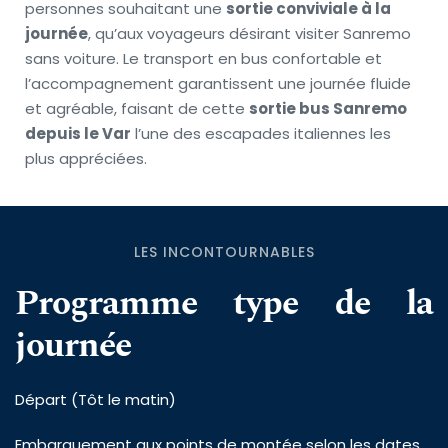
personnes souhaitant une 
sortie conviviale à la 
journée
, qu’aux voyageurs désirant visiter Sanremo 
sans voiture. Le transport en bus confortable et 
l’accompagnement garantissent une journée fluide 
et agréable, faisant de cette 
sortie bus Sanremo 
depuis le Var
 l’une des escapades italiennes les 
plus appréciées.
LES INCONTOURNABLES
Programme type de la 
journée
Départ (Tôt le matin)
Embarquement aux points de montée selon les dates 