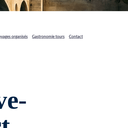
yages organisés
Gastronomie tours
Contact
ve-
 