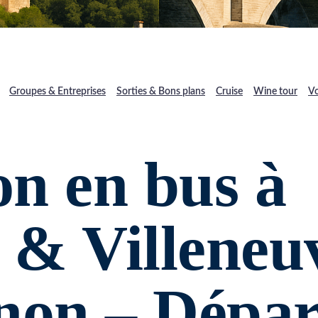
Groupes & Entreprises
Sorties & Bons plans
Cruise
Wine tour
Vo
n en bus à 
 & Villeneu
non – Départ