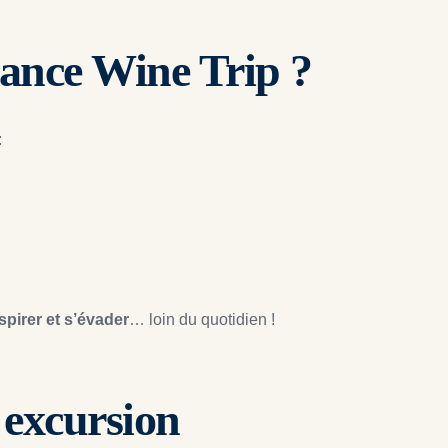
rance Wine Trip ?
:
espirer et s’évader
… loin du quotidien !
e excursion