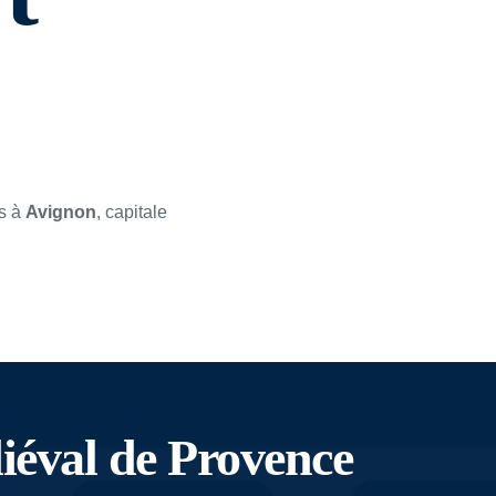
s à 
Avignon
, capitale 
diéval de Provence