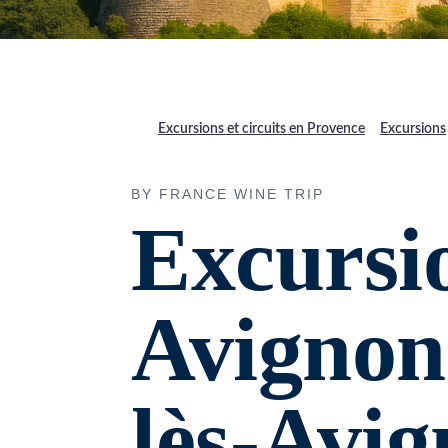
Excursions et circuits en Provence
Excursions
BY FRANCE WINE TRIP
Excursio
Avignon
lès-Avig