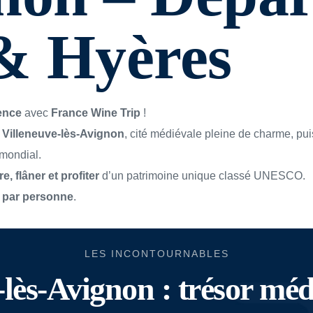
& Hyères
ence
 avec 
France Wine Trip
 !
 
Villeneuve-lès-Avignon
, cité médiévale pleine de charme, pui
 mondial.
e, flâner et profiter
 d’un patrimoine unique classé UNESCO.
 par personne
.
LES INCONTOURNABLES
e-lès-Avignon : trésor mé