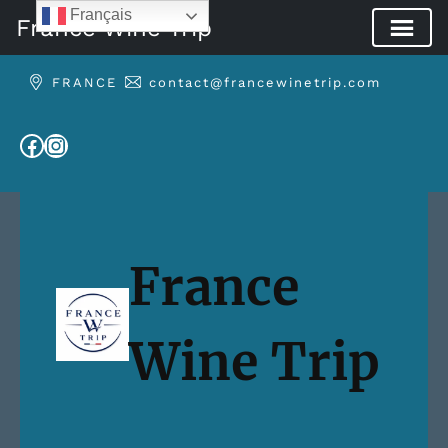
Français
France Wine Trip
Aller
FRANCE
contact@francewinetrip.com
au
contenu
Facebook
Instagram
France
Wine Trip