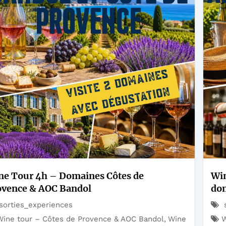
ne Tour 4h – Domaines Côtes de
Win
ovence & AOC Bandol
dom
sorties_experiences
s
Wine tour – Côtes de Provence & AOC Bandol
,
Wine
W