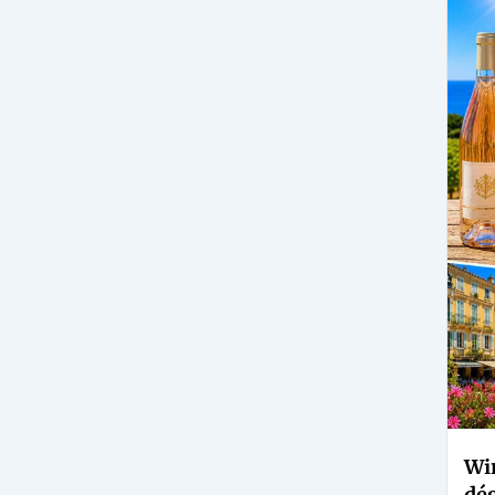
Win
dég