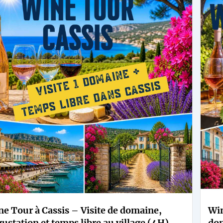
e Tour à Cassis – Visite de domaine,
Win
ustation et temps libre au village (4H)
dom