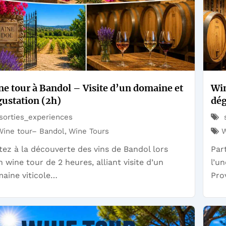
e tour à Bandol – Visite d’un domaine et
Win
gustation (2h)
dég
sorties_experiences
s
Wine tour– Bandol
,
Wine Tours
W
tez à la découverte des vins de Bandol lors
Par
n wine tour de 2 heures, alliant visite d’un
l’u
aine viticole…
Pro