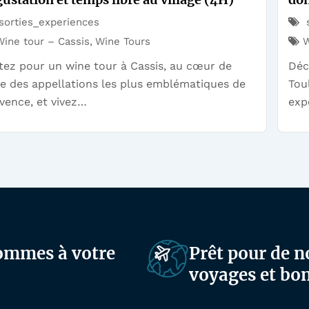
sorties_experiences
s
Wine tour – Cassis
,
Wine Tours
W
tez pour un wine tour à Cassis, au cœur de
Déc
ne des appellations les plus emblématiques de
Tou
vence, et vivez…
exp
sommes à votre
Prêt pour de n
voyages et bon