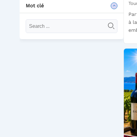
Tou
Mot clé
Par
à l
emb