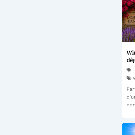
Win
dé
Par
d’u
dom