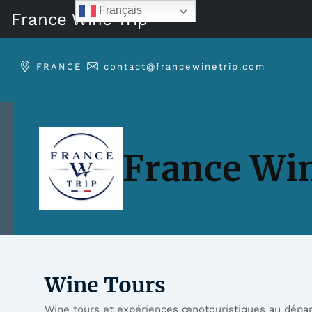
Français
France Wine Trip
Aller
au
FRANCE
contact@francewinetrip.com
contenu
France Win
Wine Tours
Wine tours et expériences œnotouristiques au départ