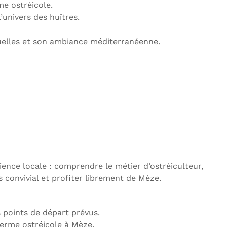
e ostréicole.
’univers des huîtres.
ruelles et son ambiance méditerranéenne.
ience locale : comprendre le métier d’ostréiculteur,
 convivial et profiter librement de Mèze.
s points de départ prévus.
ferme ostréicole à Mèze.