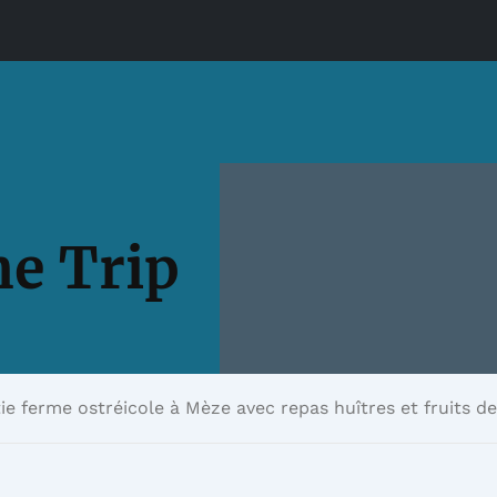
e Trip
ie ferme ostréicole à Mèze avec repas huîtres et fruits d