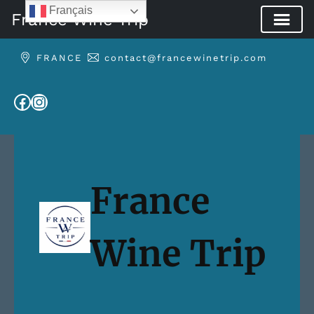
Français
France Wine Trip
Aller
FRANCE
contact@francewinetrip.com
au
contenu
Facebook
Instagram
France
Wine Trip