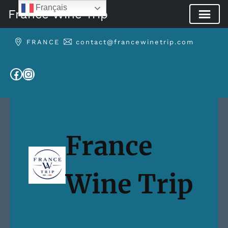
Français
France Wine Trip
Aller
FRANCE
contact@francewinetrip.com
au
contenu
Facebook
Instagram
France
Wine Trip