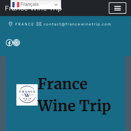
Français
France Wine Trip
Aller
FRANCE
contact@francewinetrip.com
au
contenu
Facebook
Instagram
France
Wine Trip