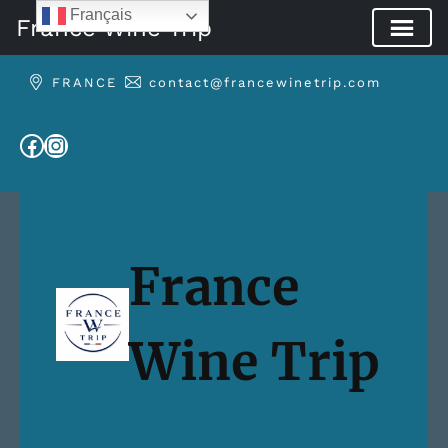
Français
France Wine Trip
Aller
FRANCE
contact@francewinetrip.com
au
contenu
Facebook
Instagram
France
Wine Trip