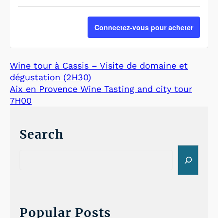
m
g
a
n
i
m
Connectez-vous pour acheter
t
n
e
i
u
n
t
Wine tour à Cassis – Visite de domaine et
e
t
é
dégustation (2H30)
r
e
Aix en Provence Wine Tasting and city tour
7H00
l
r
a
l
Search
q
a
S
u
q
e
a
u
a
r
n
a
c
t
n
h
Popular Posts