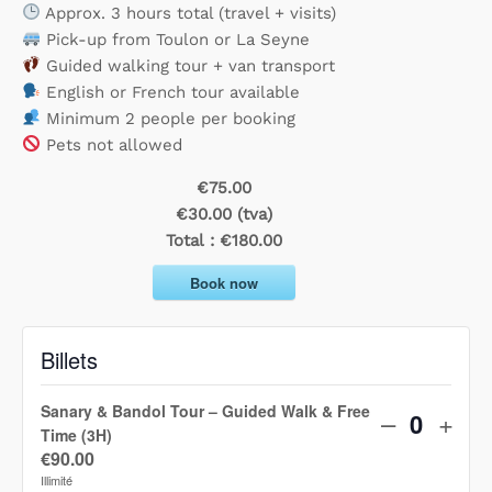
Approx. 3 hours total (travel + visits)
Pick-up from Toulon or La Seyne
Guided walking tour + van transport
English or French tour available
Minimum 2 people per booking
Pets not allowed
€75.00
€30.00 (tva)
Total :
€180.00
Book now
Billets
Sanary & Bandol Tour – Guided Walk & Free
D
A
–
+
Q
Time (3H)
i
u
€
90.00
u
Illimité