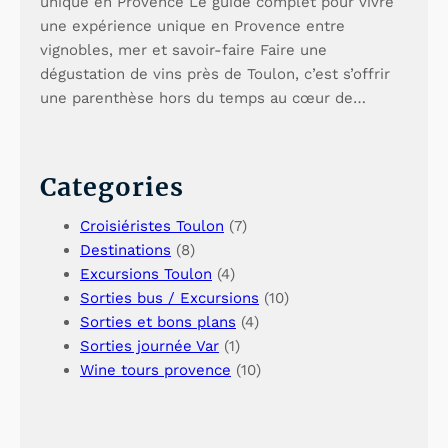
unique en Provence Le guide complet pour vivre
d
n
une expérience unique en Provence entre
vignobles, mer et savoir-faire Faire une
o
d
dégustation de vins près de Toulon, c’est s’offrir
l
o
une parenthèse hors du temps au cœur de…
T
l
o
T
Categories
u
o
Croisiéristes Toulon
(7)
r
u
Destinations
(8)
–
r
Excursions Toulon
(4)
G
–
Sorties bus / Excursions
(10)
Sorties et bons plans
(4)
u
G
Sorties journée Var
(1)
i
u
Wine tours provence
(10)
d
i
e
d