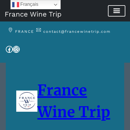
Français
France Wine Trip
Aller
au
FRANCE
contact@francewinetrip.com
contenu
Facebook
Instagram
France
Wine Trip