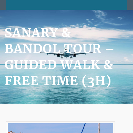
SANARY &
BANDOL TOUR –
GUIDED WALK &
FREE TIME (3H)