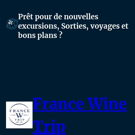
m
i
e
m
Prêt pour de nouvelles
(
e
excursions, Sorties, voyages et
3
(
bons plans ?
H
3
)
H
)
France Wine
Trip