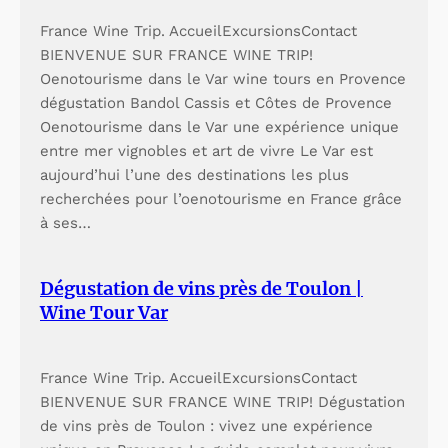
o
p
France Wine Trip. AccueilExcursionsContact
u
o
BIENVENUE SUR FRANCE WINE TRIP!
Oenotourisme dans le Var wine tours en Provence
r
u
dégustation Bandol Cassis et Côtes de Provence
S
r
Oenotourisme dans le Var une expérience unique
entre mer vignobles et art de vivre Le Var est
a
S
aujourd’hui l’une des destinations les plus
n
a
recherchées pour l’oenotourisme en France grâce
a
n
à ses…
r
a
Dégustation de vins près de Toulon |
y
r
Wine Tour Var
&
y
B
&
France Wine Trip. AccueilExcursionsContact
a
B
BIENVENUE SUR FRANCE WINE TRIP! Dégustation
de vins près de Toulon : vivez une expérience
n
a