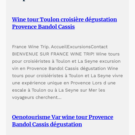
i
t
t
i
Wine tour Toulon croisière dégustation
é
t
Provence Bandol Cassis
d
é
e
d
France Wine Trip. AccueilExcursionsContact
BIENVENUE SUR FRANCE WINE TRIP! Wine tours
b
e
pour croisiéristes à Toulon et La Seyne excursion
i
b
vin en Provence Bandol Cassis dégustation Wine
l
i
tours pour croisiéristes à Toulon et La Seyne vivre
une expérience unique en Provence Lors d une
l
l
escale à Toulon ou à La Seyne sur Mer les
e
l
voyageurs cherchent…
t
e
Oenotourisme Var wine tour Provence
s
t
Bandol Cassis dégustation
p
s