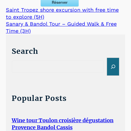
Réserver
Saint Tropez shore excursion with free time
to explore (5H)
Sanary & Bandol Tour – Guided Walk & Free
Time (3H)
Search
S
e
a
r
c
h
Popular Posts
Wine tour Toulon croisière dégustation
Provence Bandol Cassis