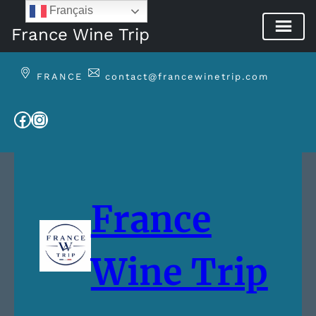
Français
France Wine Trip
Aller
au
FRANCE
contact@francewinetrip.com
contenu
Facebook
Instagram
France
Wine Trip