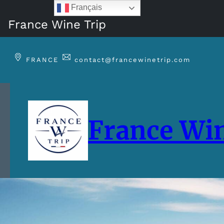
Français
France Wine Trip
Aller
au
FRANCE
contact@francewinetrip.com
contenu
France Win