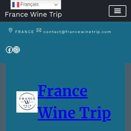
Français
France Wine Trip
Aller
au
FRANCE
contact@francewinetrip.com
contenu
Facebook
Instagram
France
Wine Trip