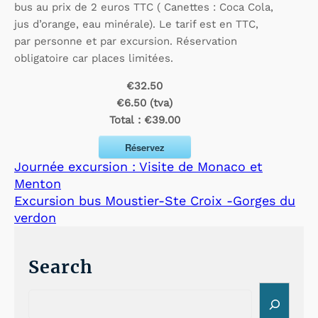
bus au prix de 2 euros TTC ( Canettes : Coca Cola,
jus d’orange, eau minérale). Le tarif est en TTC,
par personne et par excursion. Réservation
obligatoire car places limitées.
€32.50
€6.50 (tva)
Total :
€39.00
Réservez
Journée excursion : Visite de Monaco et
Menton
Excursion bus Moustier-Ste Croix -Gorges du
verdon
Search
S
e