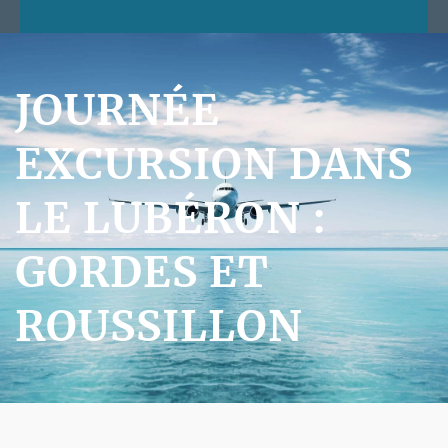
JOURNÉE
EXCURSION DANS
LE LUBÉRON :
GORDES ET
ROUSSILLON