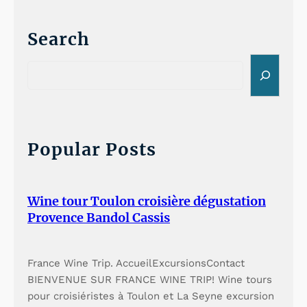
Search
S
e
a
r
c
h
Popular Posts
Wine tour Toulon croisière dégustation
Provence Bandol Cassis
France Wine Trip. AccueilExcursionsContact
BIENVENUE SUR FRANCE WINE TRIP! Wine tours
pour croisiéristes à Toulon et La Seyne excursion