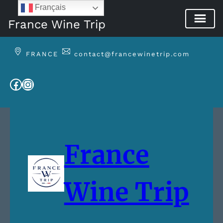
Français
France Wine Trip
Aller
au
FRANCE
contact@francewinetrip.com
contenu
Facebook
Instagram
France
Wine Trip