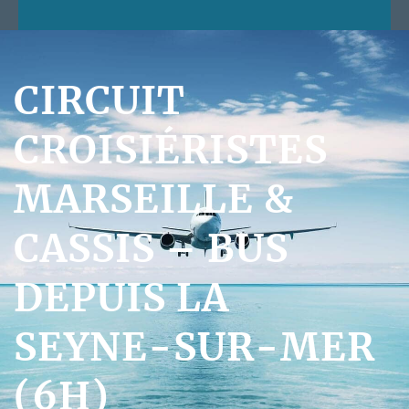
CIRCUIT
CROISIÉRISTES
MARSEILLE &
CASSIS – BUS
DEPUIS LA
SEYNE-SUR-MER
(6H)