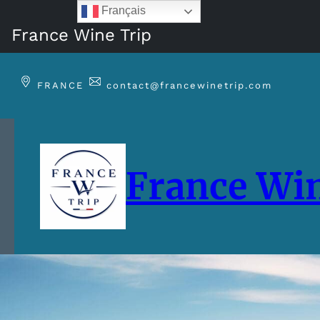
Français
France Wine Trip
Aller
au
FRANCE
contact@francewinetrip.com
contenu
France Win