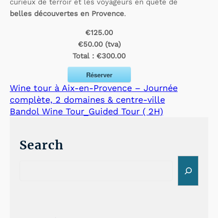
curieux de terroir et les voyageurs en quête de
belles découvertes en Provence
.
€125.00
€50.00 (tva)
Total :
€300.00
Réserver
Wine tour à Aix-en-Provence – Journée
complète, 2 domaines & centre-ville
Bandol Wine Tour_Guided Tour ( 2H)
Search
S
e
a
r
c