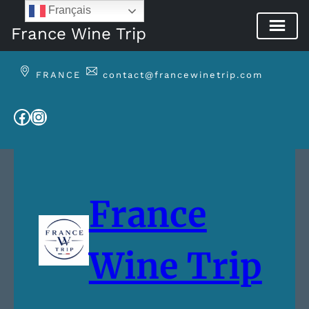
Français
France Wine Trip
Aller
au
FRANCE
contact@francewinetrip.com
contenu
Facebook
Instagram
France
Wine Trip