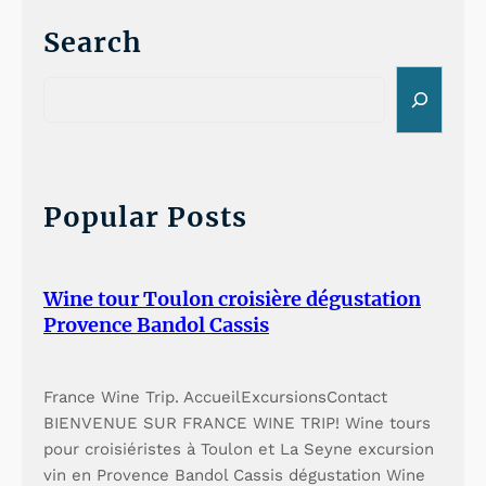
Search
S
e
a
r
c
h
Popular Posts
Wine tour Toulon croisière dégustation
Provence Bandol Cassis
France Wine Trip. AccueilExcursionsContact
BIENVENUE SUR FRANCE WINE TRIP! Wine tours
pour croisiéristes à Toulon et La Seyne excursion
vin en Provence Bandol Cassis dégustation Wine