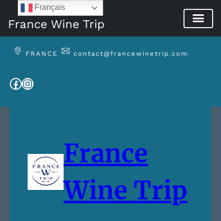
Français
France Wine Trip
Aller
au
FRANCE
contact@francewinetrip.com
contenu
Facebook
Instagram
France
Wine Trip