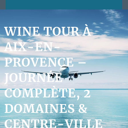
WINE TOUR À
AIX-EN-
PROVENCE –
JOURNÉE
COMPLÈTE, 2
DOMAINES &
CENTRE-VILLE