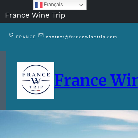
Français
France Wine Trip
Aller
au
FRANCE
contact@francewinetrip.com
contenu
France Win