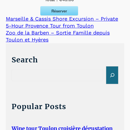
Réserver
Marseille & Cassis Shore Excursion – Private
5-Hour Provence Tour from Toulon
Zoo de la Barben – Sortie Famille depuis
Toulon et Hyères
Search
S
e
a
r
c
h
Popular Posts
Wine tour Toulon croisière dégustation