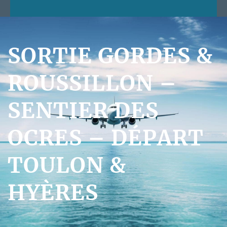
SORTIE GORDES &
ROUSSILLON –
SENTIER DES
OCRES – DÉPART
TOULON &
HYÈRES