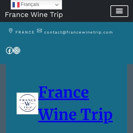
Français
France Wine Trip
Aller
au
FRANCE
contact@francewinetrip.com
contenu
Facebook
Instagram
France
Wine Trip