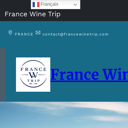
Français
France Wine Trip
Aller
au
FRANCE
contact@francewinetrip.com
contenu
France Win