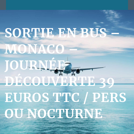
SORTIE EN BUS –
MONACO –
JOURNÉE
DÉCOUVERTE 39
EUROS TTC / PERS
OU NOCTURNE