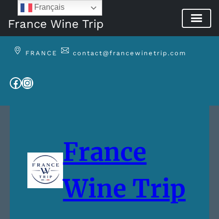
Français
France Wine Trip
Aller
au
FRANCE
contact@francewinetrip.com
contenu
Facebook
Instagram
France
Wine Trip