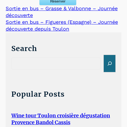
Réserver
Sortie en bus – Grasse & Valbonne – Journée
découverte
Sortie en bus – Figueres (Espagne) – Journée
découverte depuis Toulon
Search
S
e
a
r
c
h
Popular Posts
Wine tour Toulon croisière dégustation
Provence Bandol Cassis