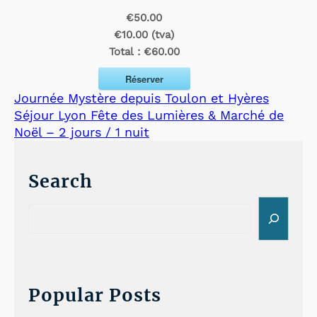
€50.00
€10.00 (tva)
Total :
€60.00
Réserver
Journée Mystère depuis Toulon et Hyères
Séjour Lyon Fête des Lumières & Marché de
Noël – 2 jours / 1 nuit
Search
S
e
a
r
c
h
Popular Posts