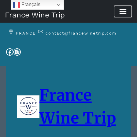
Français
France Wine Trip
Aller
au
FRANCE
contact@francewinetrip.com
contenu
Facebook
Instagram
France
Wine Trip