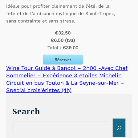
idéale pour profiter pleinement de l’été, de la
fête et de l’ambiance mythique de Saint-Tropez,
sans contrainte et sans stress.
€32.50
€6.50 (tva)
Total :
€39.00
Réserver
Wine Tour Guidé à Bandol – 2h00 -Avec Chef
Sommelier – Expérience 3 étoiles Michelin
Circuit en bus Toulon & La Seyne-sur-Mer –
Spécial croisiéristes (4h)
Search
S
e
a