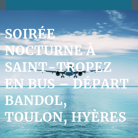
SOIRÉE
NOCTURNE À
SAINT-TROPEZ
EN BUS – DÉPART
BANDOL,
TOULON, HYÈRES