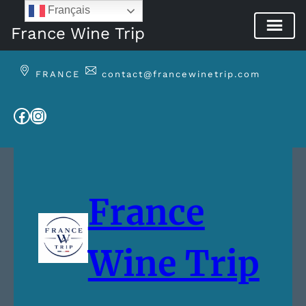
Français
France Wine Trip
Aller
au
FRANCE
contact@francewinetrip.com
contenu
Facebook
Instagram
France
Wine Trip