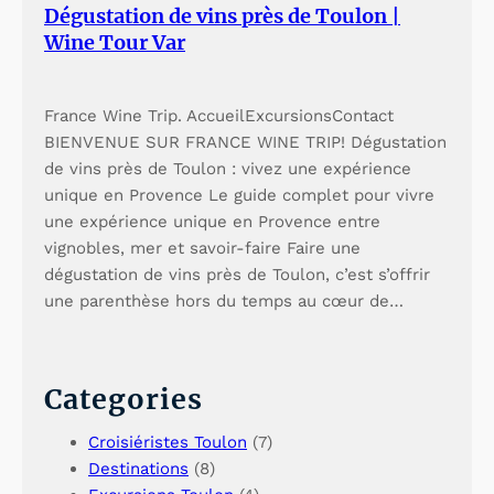
e
s
Dégustation de vins près de Toulon |
Wine Tour Var
i
e
l
i
France Wine Trip. AccueilExcursionsContact
l
l
BIENVENUE SUR FRANCE WINE TRIP! Dégustation
e
l
de vins près de Toulon : vivez une expérience
unique en Provence Le guide complet pour vivre
&
e
une expérience unique en Provence entre
C
&
vignobles, mer et savoir-faire Faire une
dégustation de vins près de Toulon, c’est s’offrir
a
C
une parenthèse hors du temps au cœur de…
s
a
s
s
Categories
i
s
s
i
Croisiéristes Toulon
(7)
Destinations
(8)
s
s