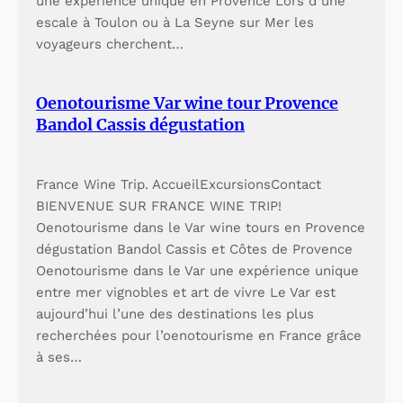
l
i
une expérience unique en Provence Lors d une
escale à Toulon ou à La Seyne sur Mer les
l
l
voyageurs cherchent…
e
l
t
e
Oenotourisme Var wine tour Provence
Bandol Cassis dégustation
s
t
p
s
France Wine Trip. AccueilExcursionsContact
o
p
BIENVENUE SUR FRANCE WINE TRIP!
u
o
Oenotourisme dans le Var wine tours en Provence
dégustation Bandol Cassis et Côtes de Provence
r
u
Oenotourisme dans le Var une expérience unique
M
r
entre mer vignobles et art de vivre Le Var est
aujourd’hui l’une des destinations les plus
a
M
recherchées pour l’oenotourisme en France grâce
r
a
à ses…
s
r