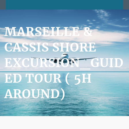
MARSEILLE &
CASSIS SHORE
EXCURSION_GUID
ED TOUR ( 5H
AROUND)