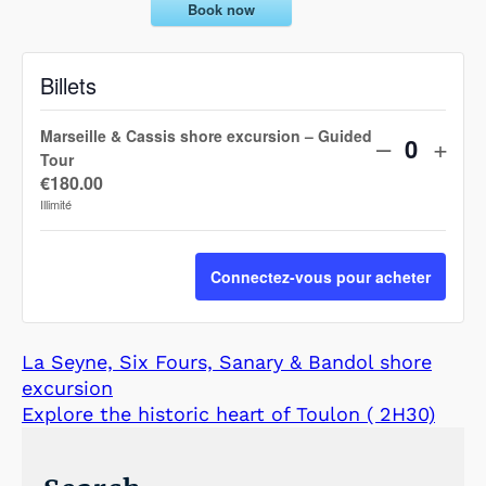
Book now
Billets
Marseille & Cassis shore excursion – Guided
D
A
–
+
Q
Tour
i
u
€
180.00
u
Illimité
m
g
a
n
i
m
Connectez-vous pour acheter
t
n
e
i
u
n
t
La Seyne, Six Fours, Sanary & Bandol shore
e
t
é
excursion
r
e
Explore the historic heart of Toulon ( 2H30)
l
r