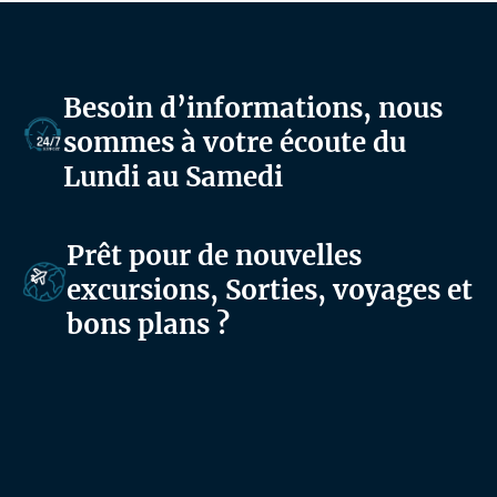
–
n
G
–
u
G
Besoin d’informations, nous
sommes à votre écoute du
i
u
Lundi au Samedi
d
i
e
d
Prêt pour de nouvelles
d
e
excursions, Sorties, voyages et
T
d
bons plans ?
o
T
u
o
r
u
r