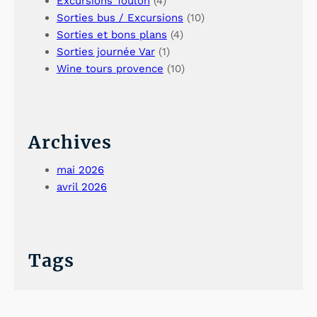
Excursions Toulon
(4)
h
s
Sorties bus / Excursions
(10)
o
h
Sorties et bons plans
(4)
Sorties journée Var
(1)
r
o
Wine tours provence
(10)
e
r
e
e
x
e
Archives
c
x
mai 2026
u
c
avril 2026
r
u
s
r
Tags
i
s
o
i
n
o