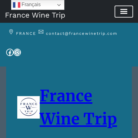
Français
France Wine Trip
Aller
au
FRANCE
contact@francewinetrip.com
contenu
Facebook
Instagram
France
Wine Trip