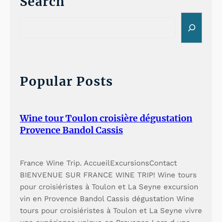
a
l
Search
q
a
S
e
u
q
a
a
u
r
c
n
a
h
Popular Posts
t
n
i
t
Wine tour Toulon croisière dégustation
t
i
Provence Bandol Cassis
é
t
d
é
France Wine Trip. AccueilExcursionsContact
e
d
BIENVENUE SUR FRANCE WINE TRIP! Wine tours
pour croisiéristes à Toulon et La Seyne excursion
b
e
vin en Provence Bandol Cassis dégustation Wine
i
b
tours pour croisiéristes à Toulon et La Seyne vivre