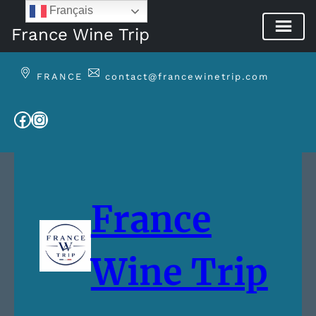
Français
France Wine Trip
Aller
au
FRANCE
contact@francewinetrip.com
contenu
Facebook
Instagram
France
Wine Trip