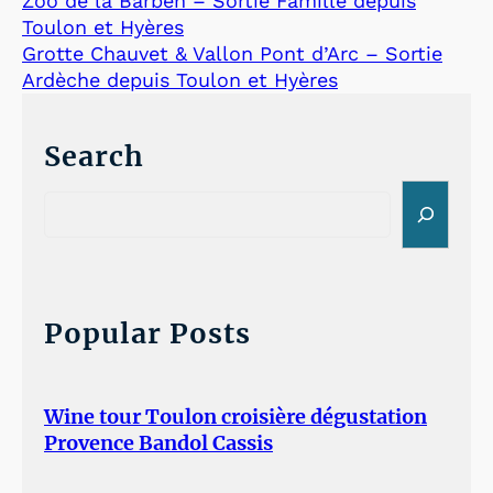
Zoo de la Barben – Sortie Famille depuis
Toulon et Hyères
Grotte Chauvet & Vallon Pont d’Arc – Sortie
Ardèche depuis Toulon et Hyères
Search
S
e
a
r
c
h
Popular Posts
Wine tour Toulon croisière dégustation
Provence Bandol Cassis