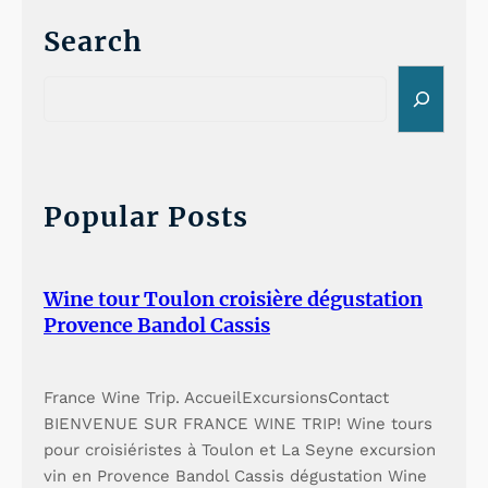
Search
S
e
a
r
c
h
Popular Posts
Wine tour Toulon croisière dégustation
Provence Bandol Cassis
France Wine Trip. AccueilExcursionsContact
BIENVENUE SUR FRANCE WINE TRIP! Wine tours
pour croisiéristes à Toulon et La Seyne excursion
vin en Provence Bandol Cassis dégustation Wine