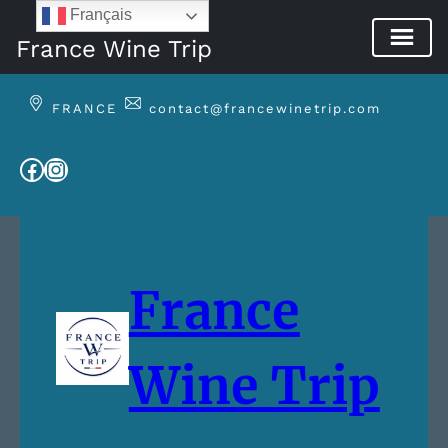
Français
France Wine Trip
Aller
au
FRANCE
contact@francewinetrip.com
contenu
Facebook
Instagram
France
Wine Trip