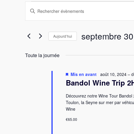
Recherche
Évènements
Saisir
mot-
et
clé.
for
Rechercher
septembre 30
Aujourd’hui
navigation
Évènements
par
Sélectionnez
septembre
mot-
une
de
Toute la journée
clé.
date.
vues
30,
Mis en avant
août 10, 2024
–
d
Bandol Wine Trip 2
Évènements
2025
Découvrez notre Wine Tour Bandol 2
Toulon, la Seyne sur mer par véhic
Wine
€65.00