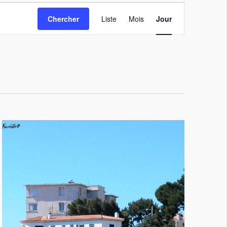
Navigation
de
Chercher
Liste
Mois
Jour
vues
Évènement