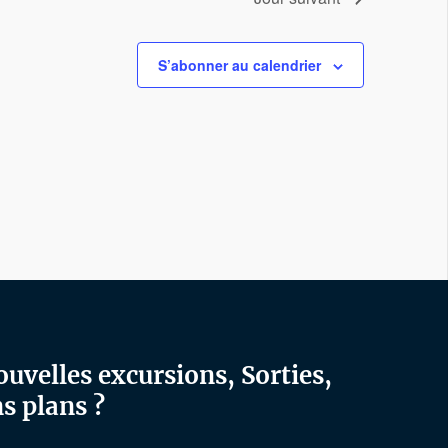
S’abonner au calendrier
ouvelles excursions, Sorties,
s plans ?