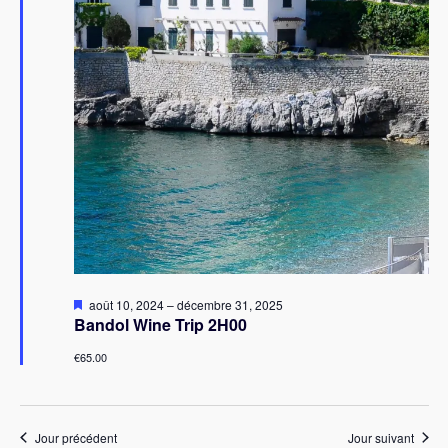
Mis
août 10, 2024
–
décembre 31, 2025
en
Bandol Wine Trip 2H00
avant
€65.00
Jour précédent
Jour suivant