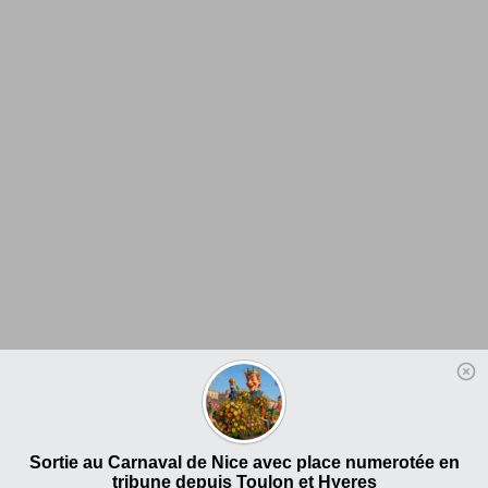
Sortie au Carnaval de Nice avec place numerotée en
tribune depuis Toulon et Hyeres