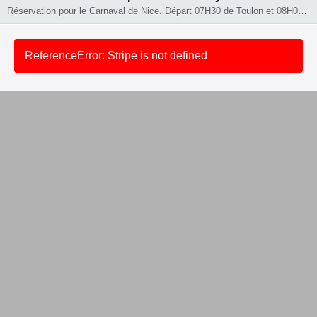
Réservation pour le Carnaval de Nice. Départ 07H30 de Toulon et 08H00 de Hyeres. La sortie comprend les temps libres à Nice, la place numérotée en tribune pour le spectacle de l'après midi ( environ 1H30)
ReferenceError: Stripe is not defined